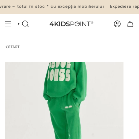
Salt
are – totul în stoc * cu excepția mobilierului
Expediere rapi
la
conținut
CĂUTARE
CONT
COȘ DE CUMPĂRĂTURI
START