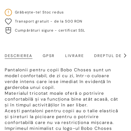
Grăbește-te! Stoc redus
Transport gratuit - de la 500 RON
Cumpărături sigure - certificat SSL
DESCRIEREA
GPSR
LIVRARE
DREPTUL DE RE
Arat
toat
Pantalonii pentru copii Bobo Choses sunt un
model confortabil, de zi cu zi, într-o culoare
verde intens care iese imediat în evidență în
garderoba unui copil.
Materialul tricotat moale oferă o potrivire
confortabilă și va funcționa bine atât acasă, cât
și în timpul activităților în aer liber.
Acești pantaloni pentru copii au o talie elastică
și șireturi la picioare pentru o potrivire
confortabilă care nu va restricționa mișcarea.
Imprimeul minimalist cu logo-ul Bobo Choses