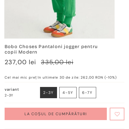
Bobo Choses Pantaloni jogger pentru
copii Modern
Verkaufspreis
237,00 lei
Regulärer
335,00 lei
Preis
Cel mai mic preț în ultimele 30 de zile:
262,00 RON
(-10%)
variant
2-3Y
4-5Y
6-7Y
2-3Y
VARIANTE
VARIANTE
VARIANTE
AUSVERKAUFT
AUSVERKAUFT
AUSVERKAUFT
ODER
ODER
ODER
NICHT
NICHT
NICHT
LA COȘUL DE CUMPĂRĂTURI
VERFÜGBAR
VERFÜGBAR
VERFÜGBAR