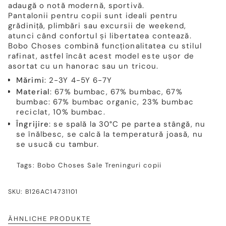
adaugă o notă modernă, sportivă.
Pantalonii pentru copii sunt ideali pentru
grădiniță, plimbări sau excursii de weekend,
atunci când confortul și libertatea contează.
Bobo Choses combină funcționalitatea cu stilul
rafinat, astfel încât acest model este ușor de
asortat cu un hanorac sau un tricou.
Mărimi
: 2-3Y 4-5Y 6-7Y
Material
: 67% bumbac, 67% bumbac, 67%
bumbac: 67% bumbac organic, 23% bumbac
reciclat, 10% bumbac.
Îngrijire
: se spală la 30°C pe partea stângă, nu
se înălbesc, se calcă la temperatură joasă, nu
se usucă cu tambur.
Tags:
Bobo Choses
Sale
Treninguri copii
SKU: B126AC14731101
ÄHNLICHE PRODUKTE