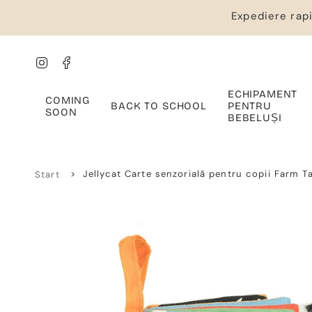
Salt
Expediere rapi
la
conținut
Instagram
Facebook
ECHIPAMENT
COMING
BACK TO SCHOOL
PENTRU
SOON
BEBELUȘI
>
Jellycat Carte senzorială pentru copii Farm Ta
Start