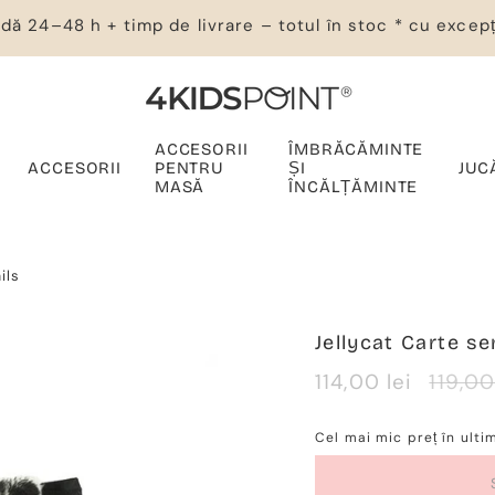
dă 24–48 h + timp de livrare – totul în stoc * cu excepț
ACCESORII
ÎMBRĂCĂMINTE
ACCESORII
PENTRU
ȘI
JUC
MASĂ
ÎNCĂLȚĂMINTE
ils
Jellycat Carte se
Verkaufspreis
114,00 lei
Regul
119,00
Preis
Cel mai mic preț în ulti