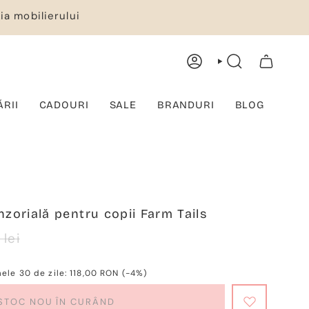
ia mobilierului
CONT
CĂUTARE
COȘ DE CUMPĂRĂTURI
ĂRII
CADOURI
SALE
BRANDURI
BLOG
nzorială pentru copii Farm Tails
ärer
 lei
mele 30 de zile:
118,00 RON
(-4%)
STOC NOU ÎN CURÂND