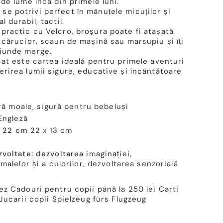
 de lume încă din primele luni.
se potrivi perfect în mânuțele micuților și
l durabil, tactil.
practic cu Velcro, broșura poate fi atașată
, cărucior, scaun de mașină sau marsupiu și îți
riunde merge.
ycat este cartea ideală pentru primele aventuri
erirea lumii sigure, educative și încântătoare
ă moale, sigură pentru bebeluși
Engleză
x 22 cm
22 x 13 cm
voltate: dezvoltarea
imaginației,
alelor și a culorilor, dezvoltarea senzorială
ez
Cadouri pentru copii până la 250 lei
Carti
Jucarii copii
Spielzeug fürs Flugzeug