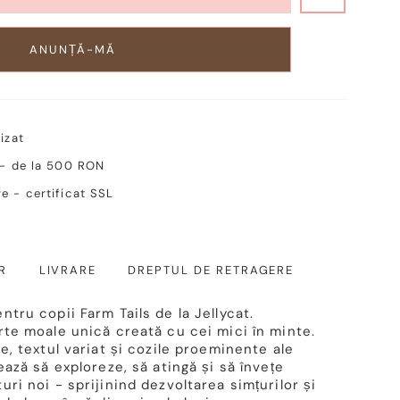
ANUNȚĂ-MĂ
izat
 - de la 500 RON
e - certificat SSL
R
LIVRARE
DREPTUL DE RETRAGERE
ntru copii Farm Tails de la Jellycat.
rte moale unică creată cu cei mici în minte.
te, textul variat și cozile proeminente ale
ează să exploreze, să atingă și să învețe
uri noi - sprijinind dezvoltarea simțurilor și