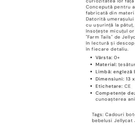
curiozitatea lor față
Concepută pentru a 
fabricată din materia
Datorită umerașului 
cu ușurință la pătuț
însoțește micuțul o
"Farm Tails" de Jell
în lectură și descop
în fiecare detaliu.
Vârsta:
0+
Material:
țesătur
Limbă: engleză
Dimensiuni: 13 
Etichetare:
CE
Competențe dez
cunoașterea anim
Tags:
Cadouri bot
bebelusi
Jellycat