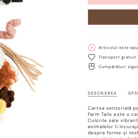
Articolul este epu
Transport gratuit
Cumpărături sigur
DESCRIEREA
GPS
Cartea senzorială pe
Farm Tails este o ca
Culorile sale vibran
animalelor îi încuraj
despre forme și text