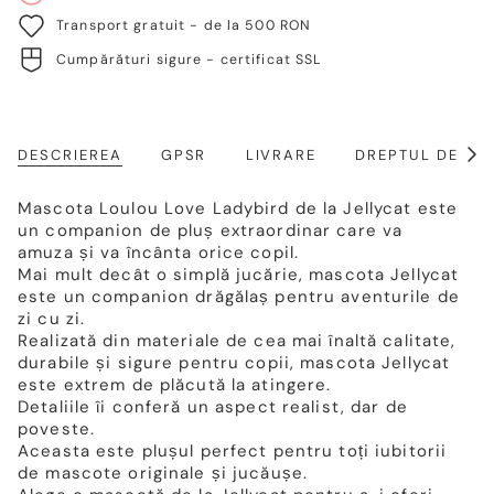
Transport gratuit - de la 500 RON
Cumpărături sigure - certificat SSL
DESCRIEREA
GPSR
LIVRARE
DREPTUL DE RE
Arat
toat
Mascota Loulou Love Ladybird de la Jellycat este
un companion de pluș extraordinar care va
amuza și va încânta orice copil.
Mai mult decât o simplă jucărie, mascota Jellycat
este un companion drăgălaș pentru aventurile de
zi cu zi.
Realizată din materiale de cea mai înaltă calitate,
durabile și sigure pentru copii, mascota Jellycat
este extrem de plăcută la atingere.
Detaliile îi conferă un aspect realist, dar de
poveste.
Aceasta este plușul perfect pentru toți iubitorii
de mascote originale și jucăușe.