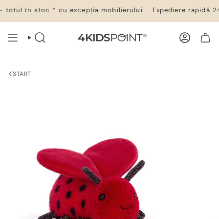
Salt
totul în stoc * cu excepția mobilierului
Expediere rapidă 24–
la
conținut
CĂUTARE
CONT
COȘ DE CUMPĂRĂTURI
START