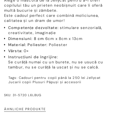
Alege o mascotă de la Jellycat pentru a-i oferi
copilului tău un prieten neobișnuit care îi oferă
multă bucurie și zâmbete.
Este cadoul perfect care combină moliciunea,
calitatea și un dram de umor!
Competențe dezvoltate:
stimulare senzorială,
creativitate, imaginație
Dimensiuni: 8 cm
6cm x 8cm x 13cm
Material: Poliester:
Poliester
Vârsta:
0+
Instrucțiuni de îngrijire:
Se curăță numai cu un burete, nu se usucă cu
tambur, nu se curăță la uscat și nu se calcă.
Tags:
Cadouri pentru copii până la 250 lei
Jellycat
Jucarii copii
Plusuri
Păpuși și accesorii
SKU: 31-5720 L6LBUG
ÄHNLICHE PRODUKTE