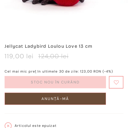
Jellycat Ladybird Loulou Love 13 cm
Verkaufspreis
119,00 lei
Regulärer
124,00 lei
Preis
Cel mai mic preț în ultimele 30 de zile:
123,00 RON
(-4%)
STOC NOU ÎN CURÂND
ANUNȚĂ-MĂ
Articolul este epuizat