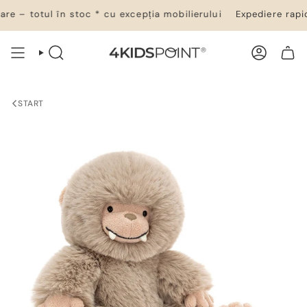
Salt
e – totul în stoc * cu excepția mobilierului
Expediere rapidă
la
conținut
CĂUTARE
CONT
COȘ DE CUMPĂRĂTURI
START