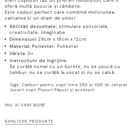
oferi copilului tău un prieten neobișnuit care îi
oferă multă bucurie și zâmbete.
Este cadoul perfect care combină moliciunea,
calitatea și un dram de umor!
Abilități dezvoltate:
stimulare senzorială,
creativitate, imaginație
Dimensiuni
28cm x 18cm x 12cm
Material: Poliester:
Poliester
Vârsta:
0+
Instrucțiuni de îngrijire:
Se curăță numai cu un burete, nu se usucă cu
tambur, nu se curăță la uscat și nu se calcă.
Tags:
Cadouri pentru copii între 250 și 500 lei
Jellycat
Jucarii copii
Plusuri
Păpuși și accesorii
SKU: 31-5495 BO2BF
ÄHNLICHE PRODUKTE