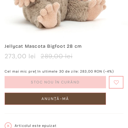
Jellycat Mascota Bigfoot 28 cm
Verkaufspreis
273,00 lei
Regulärer
289,00 lei
Preis
Cel mai mic preț în ultimele 30 de zile:
283,00 RON
(-4%)
STOC NOU ÎN CURÂND
ANUNȚĂ-MĂ
Articolul este epuizat