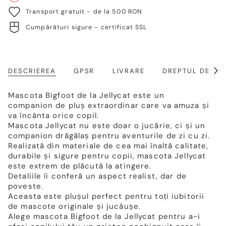
Transport gratuit - de la 500 RON
Cumpărături sigure - certificat SSL
DESCRIEREA
GPSR
LIVRARE
DREPTUL DE RE
Arat
toat
Mascota Bigfoot de la Jellycat este un
companion de pluș extraordinar care va amuza și
va încânta orice copil.
Mascota Jellycat nu este doar o jucărie, ci și un
companion drăgălaș pentru aventurile de zi cu zi.
Realizată din materiale de cea mai înaltă calitate,
durabile și sigure pentru copii, mascota Jellycat
este extrem de plăcută la atingere.
Detaliile îi conferă un aspect realist, dar de
poveste.
Aceasta este plușul perfect pentru toți iubitorii
de mascote originale și jucăușe.
Alege mascota Bigfoot de la Jellycat pentru a-i