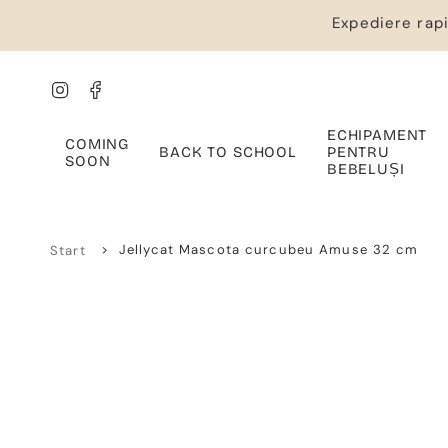
Salt
Expediere rapi
la
conținut
Instagram
Facebook
ECHIPAMENT
COMING
BACK TO SCHOOL
PENTRU
SOON
BEBELUȘI
>
Jellycat Mascota curcubeu Amuse 32 cm
Start