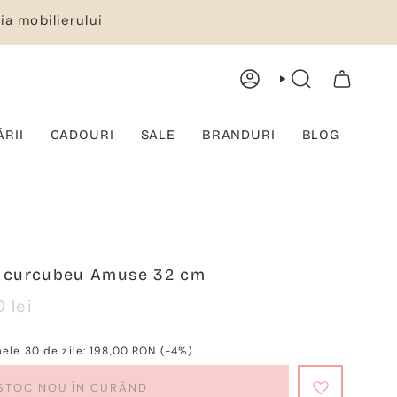
ia mobilierului
CONT
CĂUTARE
COȘ DE CUMPĂRĂTURI
ĂRII
CADOURI
SALE
BRANDURI
BLOG
a curcubeu Amuse 32 cm
ärer
 lei
mele 30 de zile:
198,00 RON
(-4%)
STOC NOU ÎN CURÂND