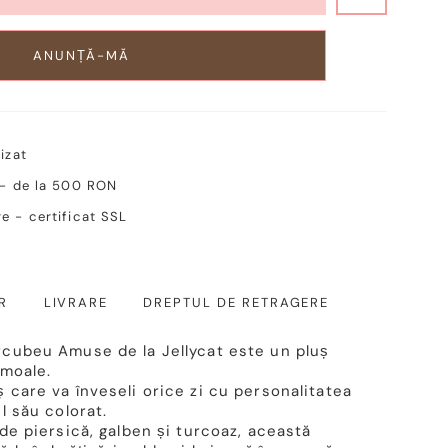
ANUNȚĂ-MĂ
izat
 - de la 500 RON
e - certificat SSL
R
LIVRARE
DREPTUL DE RETRAGERE
cubeu Amuse de la Jellycat este un pluș
 moale.
 care va înveseli orice zi cu personalitatea
l său colorat.
de piersică, galben și turcoaz, această