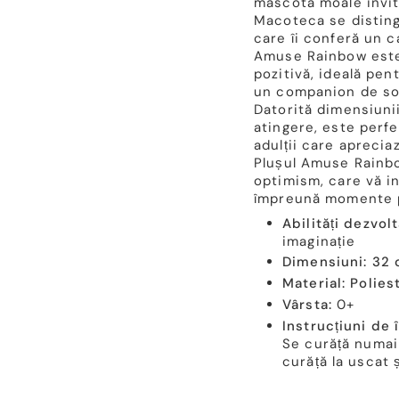
mascotă moale invită
Macoteca se distinge
care îi conferă un c
Amuse Rainbow este
pozitivă, ideală pen
un companion de so
Datorită dimensiunii
atingere, este perfe
adulții care aprecia
Plușul Amuse Rainbo
optimism, care vă inv
împreună momente p
Abilități dezvolt
imaginație
Dimensiuni: 32
Material: Polies
Vârsta:
0+
Instrucțiuni de î
Se curăță numai
curăță la uscat 