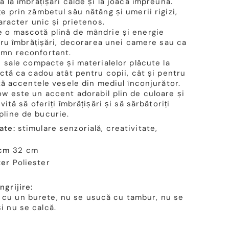
 la îmbrățișări calde și la joacă împreună.
 prin zâmbetul său nătâng și umerii rigizi,
aracter unic și prietenos.
 o mascotă plină de mândrie și energie
tru îmbrățișări, decorarea unei camere sau ca
mn reconfortant.
 sale compacte și materialelor plăcute la
ctă ca cadou atât pentru copii, cât și pentru
ză accentele vesele din mediul înconjurător.
w este un accent adorabil plin de culoare și
ită să oferiți îmbrățișări și să sărbătoriți
line de bucurie.
ate:
stimulare senzorială, creativitate,
 cm
32 cm
ter
Poliester
ngrijire:
 cu un burete, nu se usucă cu tambur, nu se
și nu se calcă.