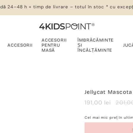
dă 24–48 h + timp de livrare – totul în stoc * cu excepț
ACCESORII
ÎMBRĂCĂMINTE
ACCESORII
PENTRU
ȘI
JUC
MASĂ
ÎNCĂLȚĂMINTE
Jellycat Mascot
Verkaufspreis
191,00 lei
Regul
201,00
Preis
Cel mai mic preț în ulti