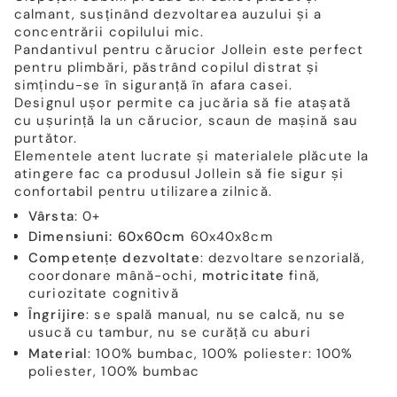
calmant, susținând dezvoltarea auzului și a
concentrării copilului mic.
Pandantivul pentru cărucior Jollein este perfect
pentru plimbări, păstrând copilul distrat și
simțindu-se în siguranță în afara casei.
Designul ușor permite ca jucăria să fie atașată
cu ușurință la un cărucior, scaun de mașină sau
purtător.
Elementele atent lucrate și materialele plăcute la
atingere fac ca produsul Jollein să fie sigur și
confortabil pentru utilizarea zilnică.
Vârsta
: 0+
Dimensiuni: 60x60cm
60x40x8cm
Competențe dezvoltate
: dezvoltare senzorială,
coordonare mână-ochi,
motricitate
fină,
curiozitate cognitivă
Îngrijire
: se spală manual, nu se calcă, nu se
usucă cu tambur, nu se curăță cu aburi
Material
: 100% bumbac, 100% poliester: 100%
poliester, 100% bumbac