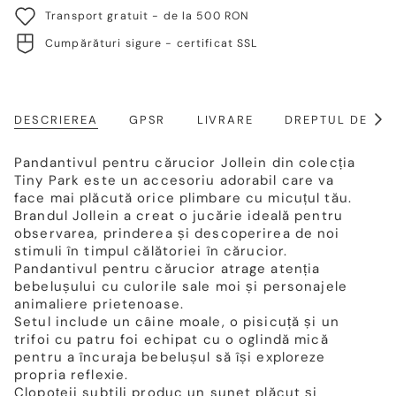
Transport gratuit - de la 500 RON
Cumpărături sigure - certificat SSL
DESCRIEREA
GPSR
LIVRARE
DREPTUL DE RE
Arat
toat
Pandantivul pentru cărucior Jollein din colecția
Tiny Park este un accesoriu adorabil care va
face mai plăcută orice plimbare cu micuțul tău.
Brandul Jollein a creat o jucărie ideală pentru
observarea, prinderea și descoperirea de noi
stimuli în timpul călătoriei în cărucior.
Pandantivul pentru cărucior atrage atenția
bebelușului cu culorile sale moi și personajele
animaliere prietenoase.
Setul include un câine moale, o pisicuță și un
trifoi cu patru foi echipat cu o oglindă mică
pentru a încuraja bebelușul să își exploreze
propria reflexie.
Clopoțeii subtili produc un sunet plăcut și