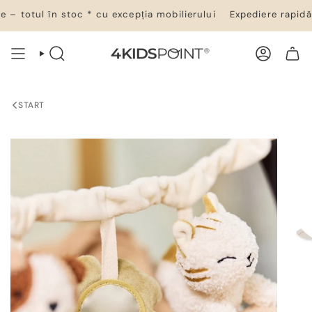
Salt
– totul în stoc * cu excepția mobilierului
Expediere rapidă 2
la
conținut
CĂUTARE
CONT
COȘ DE CUMPĂRĂTURI
START