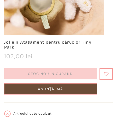
Jollein Atașament pentru cărucior Tiny
Park
Regulärer
103,00 lei
Preis
STOC NOU ÎN CURÂND
ANUNȚĂ-MĂ
Articolul este epuizat