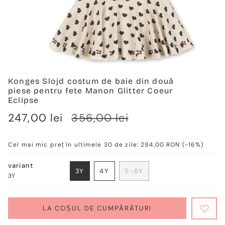
Konges Slojd costum de baie din două
piese pentru fete Manon Glitter Coeur
Eclipse
Verkaufspreis
247,00 lei
Regulärer
356,00 lei
Preis
Cel mai mic preț în ultimele 30 de zile:
294,00 RON
(-16%)
variant
3Y
4Y
5-6Y
3Y
VARIANTE
VARIANTE
VARIANTE
AUSVERKAUFT
AUSVERKAUFT
AUSVERKAUFT
ODER
ODER
ODER
NICHT
NICHT
NICHT
LA COȘUL DE CUMPĂRĂTURI
VERFÜGBAR
VERFÜGBAR
VERFÜGBAR