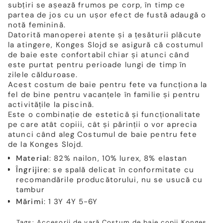
subțiri se așează frumos pe corp, în timp ce
partea de jos cu un ușor efect de fustă adaugă o
notă feminină.
Datorită manoperei atente și a țesăturii plăcute
la atingere, Konges Slojd se asigură că costumul
de baie este confortabil chiar și atunci când
este purtat pentru perioade lungi de timp în
zilele călduroase.
Acest costum de baie pentru fete va funcționa la
fel de bine pentru vacanțele în familie și pentru
activitățile la piscină.
Este o combinație de estetică și funcționalitate
pe care atât copiii, cât și părinții o vor aprecia
atunci când aleg Costumul de baie pentru fete
de la Konges Slojd.
Material
: 82% nailon, 10% lurex, 8% elastan
Îngrijire
: se spală delicat în conformitate cu
recomandările producătorului, nu se usucă cu
tambur
Mărimi
: 1 3Y 4Y 5-6Y
Tags:
Accesorii de vară
Costum de baie copii
Konges