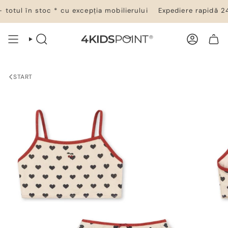
Salt
otul în stoc * cu excepția mobilierului
Expediere rapidă 24–
la
conținut
CĂUTARE
CONT
COȘ DE CUMPĂRĂTURI
START