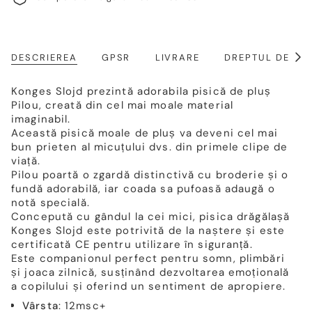
DESCRIEREA
GPSR
LIVRARE
DREPTUL DE RE
Arat
toat
Konges Slojd prezintă adorabila pisică de pluș
Pilou, creată din cel mai moale material
imaginabil.
Această pisică moale de pluș va deveni cel mai
bun prieten al micuțului dvs. din primele clipe de
viață.
Pilou poartă o zgardă distinctivă cu broderie și o
fundă adorabilă, iar coada sa pufoasă adaugă o
notă specială.
Concepută cu gândul la cei mici, pisica drăgălașă
Konges Slojd este potrivită de la naștere și este
certificată CE pentru utilizare în siguranță.
Este companionul perfect pentru somn, plimbări
și joaca zilnică, susținând dezvoltarea emoțională
a copilului și oferind un sentiment de apropiere.
Vârsta
: 12msc+