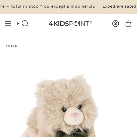
Salt
 – totul în stoc * cu excepția mobilierului
Expediere rapidă 
la
conținut
CĂUTARE
CONT
COȘ DE CUMPĂRĂTURI
START