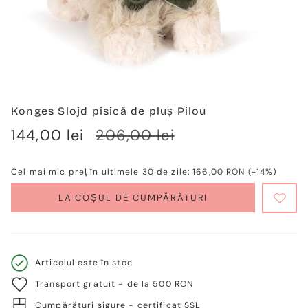
Konges Slojd pisică de pluș Pilou
Verkaufspreis
144,00 lei
Regulärer
206,00 lei
Preis
Cel mai mic preț în ultimele 30 de zile:
166,00 RON
(-14%)
LA COȘUL DE CUMPĂRĂTURI
Articolul este în stoc
Transport gratuit - de la 500 RON
Cumpărături sigure - certificat SSL