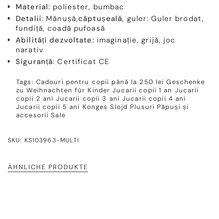
Material
: poliester, bumbac
Detalii
: Mănușă,
căptușeală
, guler: Guler brodat,
fundiță, coadă pufoasă
Abilități dezvoltate:
imaginație, grijă, joc
narativ
Siguranță
: Certificat CE
Tags:
Cadouri pentru copii până la 250 lei
Geschenke
zu Weihnachten für Kinder
Jucarii copii 1 an
Jucarii
copii 2 ani
Jucarii copii 3 ani
Jucarii copii 4 ani
Jucarii copii 5 ani
Konges Slojd
Plusuri
Păpuși și
accesorii
Sale
SKU: KS103963-MULTI
ÄHNLICHE PRODUKTE