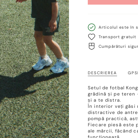
Articolul este în 
Transport gratuit
Cumpărături sigur
DESCRIEREA
GPS
Setul de fotbal Kong
grădină și pe teren 
și a te distra.
În interior veți găs
distractive de antr
pompă practică, astf
Fiecare piesă este p
ale mărcii, făcând c
funcționează.