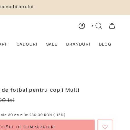
ia mobilierului
CONT
CĂUTARE
COȘ DE CUMPĂRĂTURI
ĂRII
CADOURI
SALE
BRANDURI
BLOG
 de fotbal pentru copii Multi
lärer
00 lei
mele 30 de zile:
236,00 RON
(-15%)
 COȘUL DE CUMPĂRĂTURI