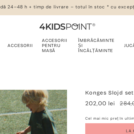
dă 24–48 h + timp de livrare – totul în stoc * cu excepț
ACCESORII
ÎMBRĂCĂMINTE
ACCESORII
PENTRU
ȘI
JUC
MASĂ
ÎNCĂLȚĂMINTE
Konges Slojd set
Verkaufspreis
202,00 lei
Regu
284,
Preis
Cel mai mic preț în ulti
LA