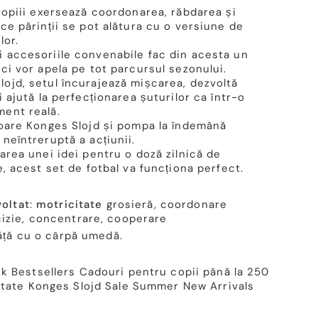
copiii exersează coordonarea, răbdarea și
ce părinții se pot alătura cu o versiune de
lor.
 accesoriile convenabile fac din acesta un
ci vor apela pe tot parcursul sezonului.
ojd, setul încurajează mișcarea, dezvoltă
i ajută la perfecționarea șuturilor ca într-o
ent reală.
toare Konges Slojd și pompa la îndemână
neîntreruptă a acțiunii.
area unei idei pentru o doză zilnică de
e, acest set de fotbal va funcționa perfect.
voltat
:
motricitate
grosieră, coordonare
izie, concentrare, cooperare
ăță cu o cârpă umedă.
ck
Bestsellers
Cadouri pentru copii până la 250
itate
Konges Slojd
Sale
Summer New Arrivals