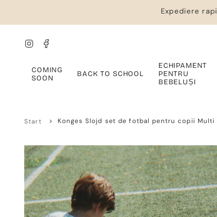
Salt
Expediere rapi
la
conținut
Instagram
Facebook
ECHIPAMENT
COMING
BACK TO SCHOOL
PENTRU
SOON
BEBELUȘI
>
Konges Slojd set de fotbal pentru copii Multi
Start