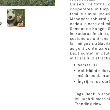
Cu setul de fotbal, 
cooperarea, în timp 
familie a mini-jocuri
Manopera robustă și
cadou la care cei mi
Semnat de Konges Sl
încrederea în sine ș
sesiune de antrenam
Iar mingea străluci
asigură continuarea 
Dacă sunteți în căut
mișcare și distracți
Vârsta
: 3+
Abilități de dez
mână-ochi, prec
Îngrijire
: se cur
Tags:
Back in sto
lei
Jucării motric
Trending Now