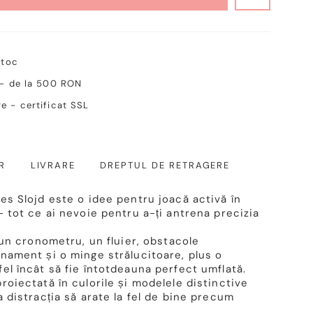
stoc
 - de la 500 RON
e - certificat SSL
R
LIVRARE
DREPTUL DE RETRAGERE
es Slojd este o idee pentru joacă activă în
- tot ce ai nevoie pentru a-ți antrena precizia
i un cronometru, un fluier, obstacole
enament și o minge strălucitoare, plus o
el încât să fie întotdeauna perfect umflată.
roiectată în culorile și modelele distinctive
a distracția să arate la fel de bine precum