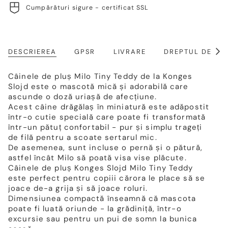
Cumpărături sigure - certificat SSL
DESCRIEREA
GPSR
LIVRARE
DREPTUL DE RE
Arat
toat
Câinele de pluș Milo Tiny Teddy de la Konges
Slojd este o mascotă mică și adorabilă care
ascunde o doză uriașă de afecțiune.
Acest câine drăgălaș în miniatură este adăpostit
într-o cutie specială care poate fi transformată
într-un pătuț confortabil - pur și simplu trageți
de filă pentru a scoate sertarul mic.
De asemenea, sunt incluse o pernă și o pătură,
astfel încât Milo să poată visa vise plăcute.
Câinele de pluș Konges Slojd Milo Tiny Teddy
este perfect pentru copiii cărora le place să se
joace de-a grija și să joace roluri.
Dimensiunea compactă înseamnă că mascota
poate fi luată oriunde - la grădiniță, într-o
excursie sau pentru un pui de somn la bunica