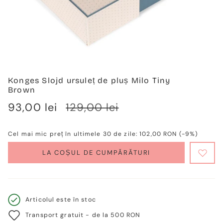
Konges Slojd ursuleț de pluș Milo Tiny
Brown
Verkaufspreis
93,00 lei
Regulärer
129,00 lei
Preis
Cel mai mic preț în ultimele 30 de zile:
102,00 RON
(-9%)
LA COȘUL DE CUMPĂRĂTURI
Articolul este în stoc
Transport gratuit - de la 500 RON