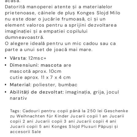
acasă.
Datorită manoperei atente și a materialelor
prietenoase, câinele de pluș Konges Slojd Milo
nu este doar o jucărie frumoasă, ci și un
element valoros pentru a sprijini dezvoltarea
imaginației și a empatiei copilului
dumneavoastră.
O alegere ideală pentru un mic cadou sau ca
parte a unui set de joacă mai mare.
Vârsta
: 12msc+
Dimensiuni: mascota
are
mascotă aprox. 10cm
cutie aprox. 11 x 7 x 4 cm
Material
: poliester, bumbac
Abilități de dezvoltat:
imaginația, grija, jocul
narativ
Tags:
Cadouri pentru copii până la 250 lei
Geschenke
zu Weihnachten für Kinder
Jucarii copii 1 an
Jucarii
copii 2 ani
Jucarii copii 3 ani
Jucarii copii 4 ani
Jucarii copii 5 ani
Konges Slojd
Plusuri
Păpuși și
accesorii
Sale