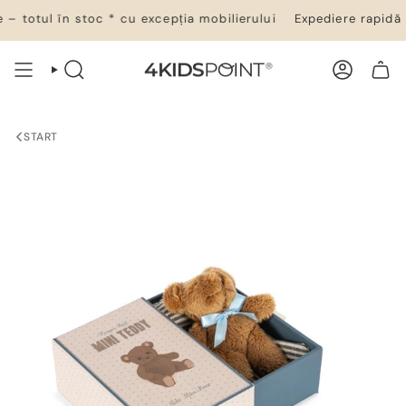
Salt
 totul în stoc * cu excepția mobilierului
Expediere rapidă 2
la
conținut
CĂUTARE
CONT
COȘ DE CUMPĂRĂTURI
START