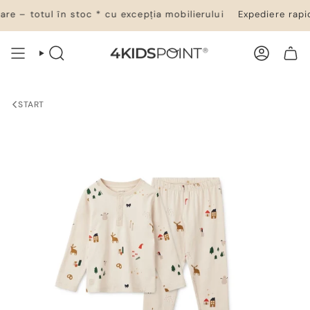
Salt
e – totul în stoc * cu excepția mobilierului
Expediere rapidă
la
conținut
CĂUTARE
CONT
COȘ DE CUMPĂRĂTURI
START