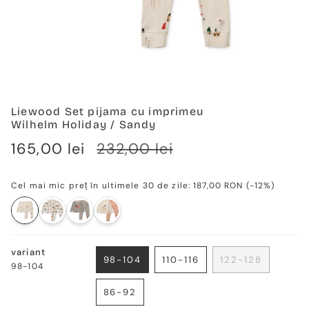
Liewood Set pijama cu imprimeu
Wilhelm Holiday / Sandy
Verkaufspreis
165,00 lei
Regulärer
232,00 lei
Preis
Cel mai mic preț în ultimele 30 de zile:
187,00 RON
(-12%)
variant
98-104
110-116
122-128
98-104
VARIANTE
VARIANTE
VARIANTE
AUSVERKAUFT
AUSVERKAUFT
AUSVERKAU
86-92
ODER
ODER
ODER
VARIANTE
NICHT
NICHT
NICHT