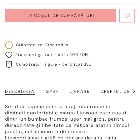
AUSVERKAUFT
VERFÜGBAR
VERFÜGBAR
VERFÜGBAR
ODER
NICHT
LA COȘUL DE CUMPĂRĂTURI
VERFÜGBAR
Grăbește-te! Stoc redus
Transport gratuit - de la 500 RON
Cumpărături sigure - certificat SSL
DESCRIEREA
GPSR
LIVRARE
DREPTUL DE RE
Arat
toat
Setul de pijama pentru nopți răcoroase și
dimineți confortabile marca Liewood este cusut
dintr-un bumbac frumos, ușor mai gros, pentru
durabilitate și libertate de mișcare atât în timpul
jocului, cât și înainte de culcare.
Liewood a avut grijă de fiecare detaliu: talia