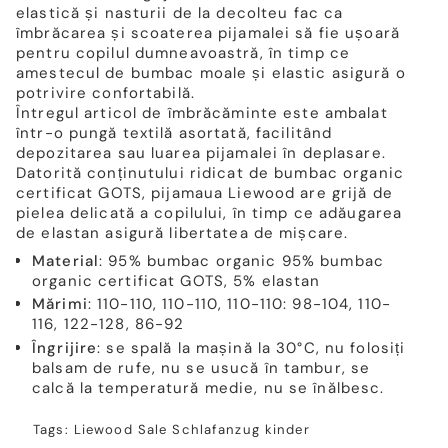
elastică și nasturii de la decolteu fac ca
îmbrăcarea și scoaterea pijamalei să fie ușoară
pentru copilul dumneavoastră, în timp ce
amestecul de bumbac moale și elastic asigură o
potrivire confortabilă.
Întregul articol de îmbrăcăminte este ambalat
într-o pungă textilă asortată, facilitând
depozitarea sau luarea pijamalei în deplasare.
Datorită conținutului ridicat de bumbac organic
certificat GOTS, pijamaua Liewood are grijă de
pielea delicată a copilului, în timp ce adăugarea
de elastan asigură libertatea de mișcare.
Material
: 95% bumbac organic 95% bumbac
organic certificat GOTS, 5% elastan
Mărimi
: 110-110, 110-110, 110-110: 98-104, 110-
116, 122-128, 86-92
Îngrijire
: se spală la mașină la 30°C, nu folosiți
balsam de rufe, nu se usucă în tambur, se
calcă la temperatură medie, nu se înălbesc.
Tags:
Liewood
Sale
Schlafanzug kinder