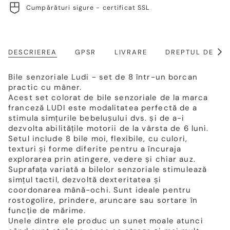
Cumpărături sigure - certificat SSL
DESCRIEREA
GPSR
LIVRARE
DREPTUL DE RE
Arat
toat
Bile senzoriale Ludi - set de 8 într-un borcan
practic cu mâner.
Acest set colorat de bile senzoriale de la marca
franceză LUDI este modalitatea perfectă de a
stimula simțurile bebelușului dvs. și de a-i
dezvolta abilitățile motorii de la vârsta de 6 luni.
Setul include 8 bile moi, flexibile, cu culori,
texturi și forme diferite pentru a încuraja
explorarea prin atingere, vedere și chiar auz.
Suprafața variată a bilelor senzoriale stimulează
simțul tactil, dezvoltă dexteritatea și
coordonarea mână-ochi. Sunt ideale pentru
rostogolire, prindere, aruncare sau sortare în
funcție de mărime.
Unele dintre ele produc un sunet moale atunci