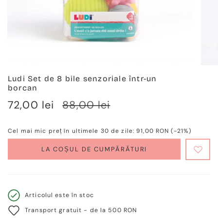
Ludi Set de 8 bile senzoriale într-un
borcan
Verkaufspreis
72,00 lei
Regulärer
88,00 lei
Preis
Cel mai mic preț în ultimele 30 de zile:
91,00 RON
(-21%)
LA COȘUL DE CUMPĂRĂTURI
Articolul este în stoc
Transport gratuit - de la 500 RON