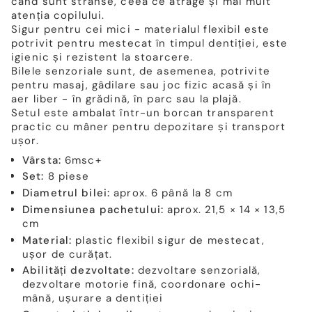
când sunt strânse, ceea ce atrage și mai mult
atenția copilului.
Sigur pentru cei mici - materialul flexibil este
potrivit pentru mestecat în timpul dentiției, este
igienic și rezistent la stoarcere.
Bilele senzoriale sunt, de asemenea, potrivite
pentru masaj, gâdilare sau joc fizic acasă și în
aer liber - în grădină, în parc sau la plajă.
Setul este ambalat într-un borcan transparent
practic cu mâner pentru depozitare și transport
ușor.
Vârsta:
6msc+
Set:
8 piese
Diametrul bilei:
aprox. 6 până la 8 cm
Dimensiunea pachetului:
aprox. 21,5 × 14 × 13,5
cm
Material:
plastic flexibil sigur de mestecat,
ușor de curățat.
Abilități dezvoltate:
dezvoltare senzorială,
dezvoltare motorie fină, coordonare ochi-
mână, ușurare a dentiției