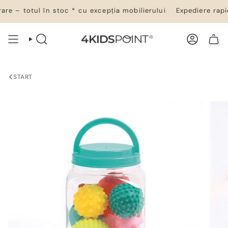
Salt
e – totul în stoc * cu excepția mobilierului
Expediere rapidă
la
conținut
CĂUTARE
CONT
COȘ DE CUMPĂRĂTURI
START