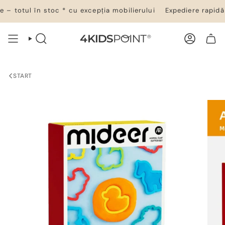
Salt
– totul în stoc * cu excepția mobilierului
Expediere rapidă 2
la
conținut
CĂUTARE
CONT
COȘ DE CUMPĂRĂTURI
START