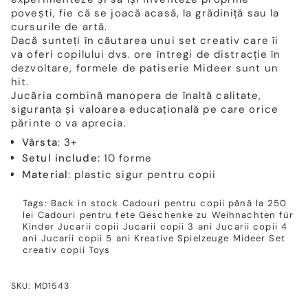
povești, fie că se joacă acasă, la grădiniță sau la
cursurile de artă.
Dacă sunteți în căutarea unui set creativ care îi
va oferi copilului dvs. ore întregi de distracție în
dezvoltare, formele de patiserie Mideer sunt un
hit.
Jucăria combină manopera de înaltă calitate,
siguranța și valoarea educațională pe care orice
părinte o va aprecia.
Vârsta
: 3+
Setul include:
10 forme
Material
: plastic sigur pentru copii
Tags:
Back in stock
Cadouri pentru copii până la 250
lei
Cadouri pentru fete
Geschenke zu Weihnachten für
Kinder
Jucarii copii
Jucarii copii 3 ani
Jucarii copii 4
ani
Jucarii copii 5 ani
Kreative Spielzeuge
Mideer
Set
creativ copii
Toys
SKU: MD1543