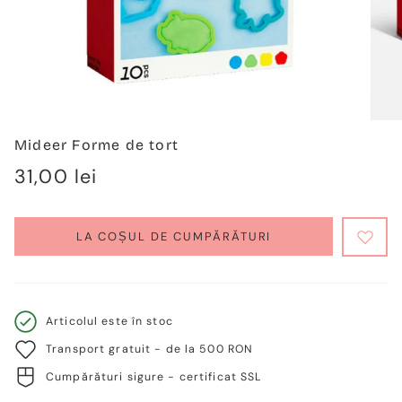
Mideer Forme de tort
Regulärer
31,00 lei
Preis
LA COȘUL DE CUMPĂRĂTURI
Articolul este în stoc
Transport gratuit - de la 500 RON
Cumpărături sigure - certificat SSL