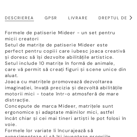
DESCRIEREA
GPSR
LIVRARE
DREPTUL DE RE
Arat
toat
Formele de patiserie Mideer - un set pentru
micii creatori
Setul de matrițe de patiserie Mideer este
perfect pentru copiii care iubesc joaca creativă
și doresc să își dezvolte abilitățile artistice.
Setul include 10 matrițe în formă de animale,
care vă permit să creați figuri și scene unice din
aluat.
Joaca cu matrițele promovează dezvoltarea
imaginației, învață precizia și dezvoltă abilitățile
motorii mici - toate într-o atmosferă de mare
distracție.
Concepute de marca Mideer, matrițele sunt
ergonomice și adaptate mâinilor mici, astfel
încât chiar și cei mai tineri artiști le pot folosi în
voie.
Formele lor variate îi încurajează să
experimenteze și să își inventeze propriile