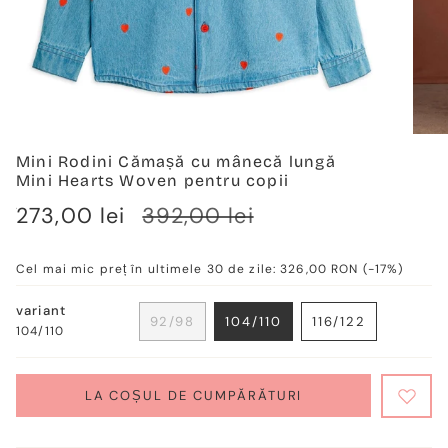
Mini Rodini Cămașă cu mânecă lungă
Mini Hearts Woven pentru copii
Verkaufspreis
273,00 lei
Regulärer
392,00 lei
Preis
Cel mai mic preț în ultimele 30 de zile:
326,00 RON
(-17%)
variant
92/98
104/110
116/122
104/110
VARIANTE
VARIANTE
VARIANTE
AUSVERKAUFT
AUSVERKAUFT
AUSVERKAUF
ODER
ODER
ODER
NICHT
NICHT
NICHT
LA COȘUL DE CUMPĂRĂTURI
VERFÜGBAR
VERFÜGBAR
VERFÜGBAR