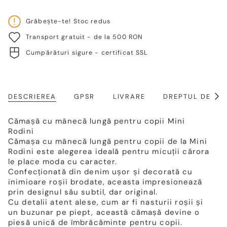
Grăbește-te! Stoc redus
Transport gratuit - de la 500 RON
Cumpărături sigure - certificat SSL
DESCRIEREA
GPSR
LIVRARE
DREPTUL DE RE
Arat
toat
Cămașă cu mânecă lungă pentru copii Mini
Rodini
Cămașa cu mânecă lungă pentru copii de la Mini
Rodini este alegerea ideală pentru micuții cărora
le place moda cu caracter.
Confecționată din denim ușor și decorată cu
inimioare roșii brodate, aceasta impresionează
prin designul său subtil, dar original.
Cu detalii atent alese, cum ar fi nasturii roșii și
un buzunar pe piept, această cămașă devine o
piesă unică de îmbrăcăminte pentru copii.