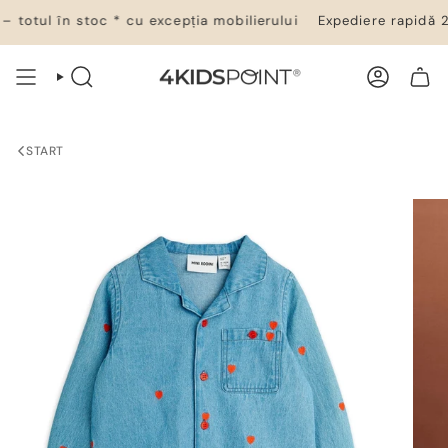
Salt
totul în stoc * cu excepția mobilierului
Expediere rapidă 24–
la
conținut
CĂUTARE
CONT
COȘ DE CUMPĂRĂTURI
START