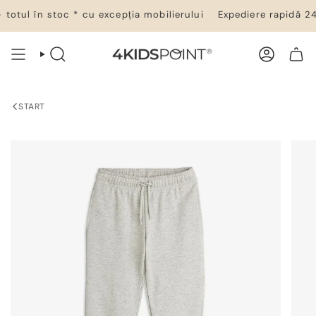
Salt
otul în stoc * cu excepția mobilierului
Expediere rapidă 24–4
la
conținut
CĂUTARE
CONT
COȘ DE CUMPĂRĂTURI
START