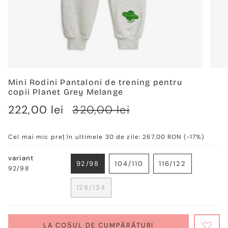
Mini Rodini Pantaloni de trening pentru
copii Planet Grey Melange
Verkaufspreis
222,00 lei
Regulärer
320,00 lei
Preis
Cel mai mic preț în ultimele 30 de zile:
267,00 RON
(-17%)
variant
92/98
104/110
116/122
92/98
VARIANTE
VARIANTE
VARIANTE
AUSVERKAUFT
AUSVERKAUFT
AUSVERKAUF
128/134
ODER
ODER
ODER
VARIANTE
NICHT
NICHT
NICHT
AUSVERKAUFT
VERFÜGBAR
VERFÜGBAR
VERFÜGBAR
ODER
NICHT
LA COȘUL DE CUMPĂRĂTURI