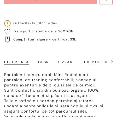
VERFÜGBAR
Grăbește-te! Stoc redus
Transport gratuit - de la 500 RON
Cumpărături sigure - certificat SSL
DESCRIEREA
GPSR
LIVRARE
DREPTUL DE RE
Arat
toat
Pantalonii pentru copii Mini Rodini sunt
pantaloni de trening confortabili, concepuți
pentru aventurile de zi cu zi ale celor mici.
Sunt confecționați din bumbac organic 100%,
ceea ce îi face moi și plăcuți la atingere.
Talia elastică cu cordon permite ajustarea
ușoară a pantalonilor la silueta copilului dvs. și
asigură confortul pe tot parcursul zilei.
Șnururile de la picioare ajută la menținerea