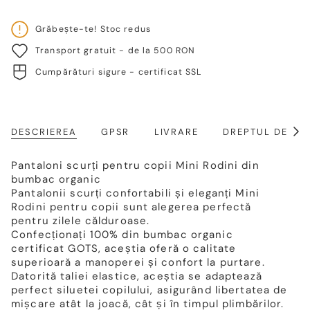
Grăbește-te! Stoc redus
Transport gratuit - de la 500 RON
Cumpărături sigure - certificat SSL
DESCRIEREA
GPSR
LIVRARE
DREPTUL DE RE
Arat
toat
Pantaloni scurți pentru copii Mini Rodini din
bumbac organic
Pantalonii scurți confortabili și eleganți Mini
Rodini pentru copii sunt alegerea perfectă
pentru zilele călduroase.
Confecționați 100% din bumbac organic
certificat GOTS, aceștia oferă o calitate
superioară a manoperei și confort la purtare.
Datorită taliei elastice, aceștia se adaptează
perfect siluetei copilului, asigurând libertatea de
mișcare atât la joacă, cât și în timpul plimbărilor.