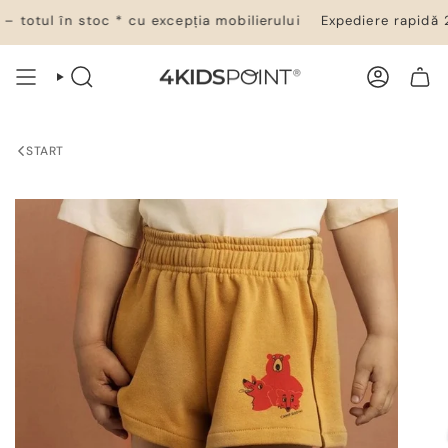
Salt
totul în stoc * cu excepția mobilierului
Expediere rapidă 24–
la
conținut
CĂUTARE
CONT
COȘ DE CUMPĂRĂTURI
START