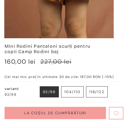
Mini Rodini Pantaloni scurți pentru
copii Camp Rodini bej
Verkaufspreis
160,00 lei
Regulärer
227,00 lei
Preis
Cel mai mic preț în ultimele 30 de zile:
187,00 RON
(-15%)
variant
92/98
104/110
116/122
92/98
VARIANTE
VARIANTE
VARIANTE
AUSVERKAUFT
AUSVERKAUFT
AUSVERKAUF
ODER
ODER
ODER
NICHT
NICHT
NICHT
LA COȘUL DE CUMPĂRĂTURI
VERFÜGBAR
VERFÜGBAR
VERFÜGBAR