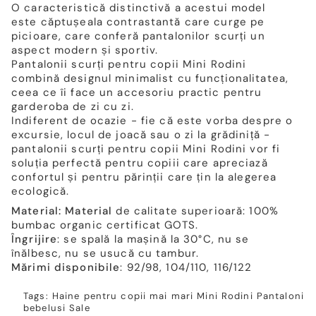
O caracteristică distinctivă a acestui model
este căptușeala contrastantă care curge pe
picioare, care conferă pantalonilor scurți un
aspect modern și sportiv.
Pantalonii scurți pentru copii Mini Rodini
combină designul minimalist cu funcționalitatea,
ceea ce îi face un accesoriu practic pentru
garderoba de zi cu zi.
Indiferent de ocazie - fie că este vorba despre o
excursie, locul de joacă sau o zi la grădiniță -
pantalonii scurți pentru copii Mini Rodini vor fi
soluția perfectă pentru copiii care apreciază
confortul și pentru părinții care țin la alegerea
ecologică.
Material: Material
de calitate superioară: 100%
bumbac organic certificat GOTS.
Îngrijire
: se spală la mașină la 30°C, nu se
înălbesc, nu se usucă cu tambur.
Mărimi disponibile
: 92/98, 104/110, 116/122
Tags:
Haine pentru copii mai mari
Mini Rodini
Pantaloni
bebelusi
Sale