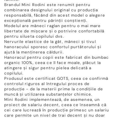
Brandul Mini Rodini este renumit pentru
combinarea designului original cu producția
responsabilă, făcând din acest model o alegere
excepțională pentru părinții conștienți.
Modelul are mâneci raglan pentru o mai mare
libertate de mișcare și o potrivire confortabilă
pentru silueta copilului dvs.
Nervurile elastice de la gât, mâneci și tivul
hanoracului sporesc confortul purtătorului și
ajută la menținerea căldurii.
Hanoracul pentru copii este fabricat din bumbac
organic 100%, ceea ce îl face moale, plăcut la
atingere și sigur pentru pielea delicată a
copilului.
Produsul este certificat GOTS, ceea ce confirmă
controlul riguros al întregului proces de
producție - de la materii prime la condițiile de
muncă și utilizarea substanțelor chimice.
Mini Rodini implementează, de asemenea, un
proiect de salariu decent, ceea ce înseamnă că
cei care lucrează în producție primesc un salariu
care permite un nivel de trai decent și nu doar