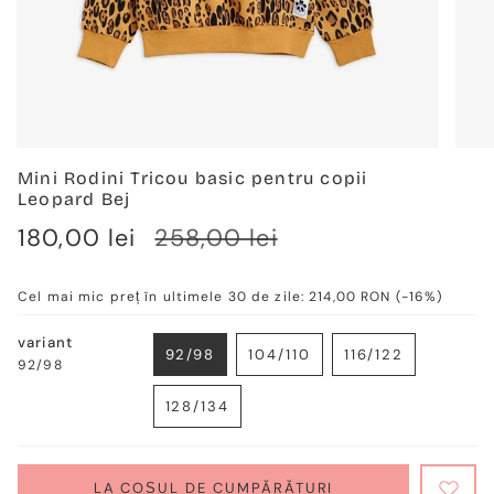
Mini Rodini Tricou basic pentru copii
Leopard Bej
Verkaufspreis
180,00 lei
Regulärer
258,00 lei
Preis
Cel mai mic preț în ultimele 30 de zile:
214,00 RON
(-16%)
variant
92/98
104/110
116/122
92/98
VARIANTE
VARIANTE
VARIANTE
AUSVERKAUFT
AUSVERKAUFT
AUSVERKAUF
128/134
ODER
ODER
ODER
VARIANTE
NICHT
NICHT
NICHT
AUSVERKAUFT
VERFÜGBAR
VERFÜGBAR
VERFÜGBAR
ODER
NICHT
LA COȘUL DE CUMPĂRĂTURI