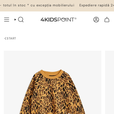
Salt
totul în stoc * cu excepția mobilierului
Expediere rapidă 24–
la
conținut
CĂUTARE
CONT
COȘ DE CUMPĂRĂTURI
START