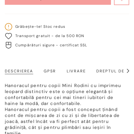
VERFÜGBAR
Grăbește-te! Stoc redus
Transport gratuit - de la 500 RON
Cumpărături sigure - certificat SSL
DESCRIEREA
GPSR
LIVRARE
DREPTUL DE RE
Arat
toat
Hanoracul pentru copii Mini Rodini cu imprimeu
leopard distinctiv este o opțiune elegantă și
confortabilă pentru cei mai tineri iubitori de
haine la modă, dar confortabile.
Hanoracul pentru copii a fost conceput ținând
cont de mișcarea de zi cu zi și de libertatea de
joacă, astfel încât va fi perfect atât pentru
grădiniță, cât și pentru plimbări sau ieșiri în
familie.