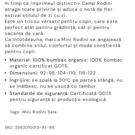
în timp ce imprimeul distinctiv Camp Rodini
atrage toate privirile și aduce o notă de fler
estival stilului de zi cu zi.
Este un tricou versatil pentru copii, care este
perfect atât pentru grădiniță, cât și pentru
vacanța de vară.
Ca întotdeauna, marca Mini Rodini se angajează
să combine stilul, confortul și moda conștientă
pentru copii.
Material: 100% bumbac organic:
100% bumbac
organic certificat GOTS.
Dimensiuni:
92-98, 104-110, 116-122
Îngrijire:
se spală la 30°C pe partea stângă, nu
se înălbesc, nu se usucă cu tambur
Standarde de siguranță:
Certificată GOTS
pentru siguranță și producție ecologică
Tags:
Mini Rodini
Sale
SKU: 2562010013-92-98