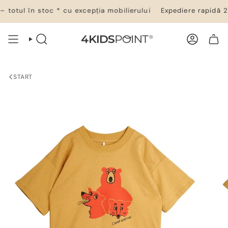
Salt
totul în stoc * cu excepția mobilierului
Expediere rapidă 24–
la
conținut
CĂUTARE
CONT
COȘ DE CUMPĂRĂTURI
START