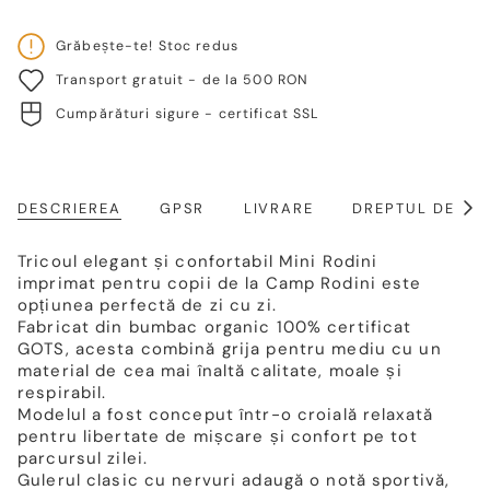
Grăbește-te! Stoc redus
Transport gratuit - de la 500 RON
Cumpărături sigure - certificat SSL
DESCRIEREA
GPSR
LIVRARE
DREPTUL DE RE
Arat
toat
Tricoul elegant și confortabil Mini Rodini
imprimat pentru copii de la Camp Rodini este
opțiunea perfectă de zi cu zi.
Fabricat din bumbac organic 100% certificat
GOTS, acesta combină grija pentru mediu cu un
material de cea mai înaltă calitate, moale și
respirabil.
Modelul a fost conceput într-o croială relaxată
pentru libertate de mișcare și confort pe tot
parcursul zilei.
Gulerul clasic cu nervuri adaugă o notă sportivă,