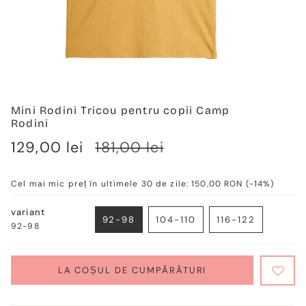
Mini Rodini Tricou pentru copii Camp
Rodini
Verkaufspreis
129,00 lei
Regulärer
181,00 lei
Preis
Cel mai mic preț în ultimele 30 de zile:
150,00 RON
(-14%)
variant
92-98
104-110
116-122
92-98
VARIANTE
VARIANTE
VARIANTE
AUSVERKAUFT
AUSVERKAUFT
AUSVERKAUF
ODER
ODER
ODER
NICHT
NICHT
NICHT
LA COȘUL DE CUMPĂRĂTURI
VERFÜGBAR
VERFÜGBAR
VERFÜGBAR