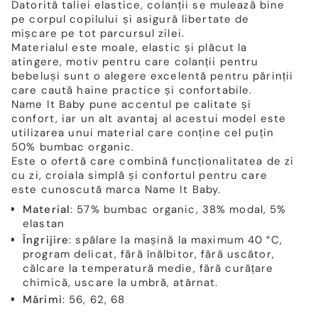
Datorită taliei elastice, colanții se mulează bine
pe corpul copilului și asigură libertate de
mișcare pe tot parcursul zilei.
Materialul este moale, elastic și plăcut la
atingere, motiv pentru care colanții pentru
bebeluși sunt o alegere excelentă pentru părinții
care caută haine practice și confortabile.
Name It Baby pune accentul pe calitate și
confort, iar un alt avantaj al acestui model este
utilizarea unui material care conține cel puțin
50% bumbac organic.
Este o ofertă care combină funcționalitatea de zi
cu zi, croiala simplă și confortul pentru care
este cunoscută marca Name It Baby.
Material
: 57% bumbac organic, 38% modal, 5%
elastan
Îngrijire
: spălare la mașină la maximum 40 °C,
program delicat, fără înălbitor, fără uscător,
călcare la temperatură medie, fără curățare
chimică, uscare la umbră, atârnat.
Mărimi
: 56, 62, 68