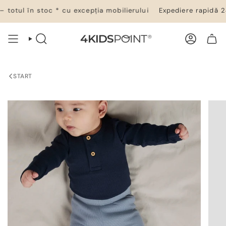
Salt
totul în stoc * cu excepția mobilierului
Expediere rapidă 24–
la
conținut
CĂUTARE
CONT
COȘ DE CUMPĂRĂTURI
START