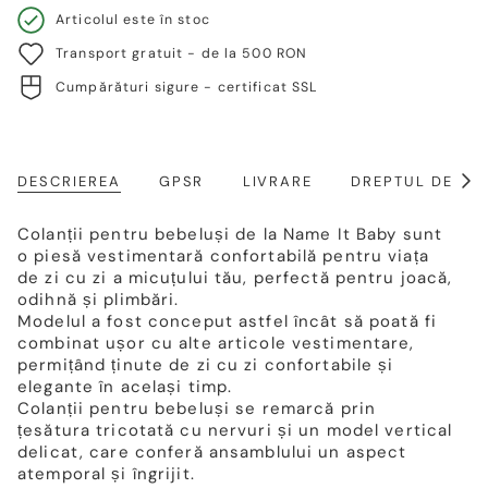
Articolul este în stoc
Transport gratuit - de la 500 RON
Cumpărături sigure - certificat SSL
DESCRIEREA
GPSR
LIVRARE
DREPTUL DE RE
Arat
toat
Colanții pentru bebeluși de la Name It Baby sunt
o piesă vestimentară confortabilă pentru viața
de zi cu zi a micuțului tău, perfectă pentru joacă,
odihnă și plimbări.
Modelul a fost conceput astfel încât să poată fi
combinat ușor cu alte articole vestimentare,
permițând ținute de zi cu zi confortabile și
elegante în același timp.
Colanții pentru bebeluși se remarcă prin
țesătura tricotată cu nervuri și un model vertical
delicat, care conferă ansamblului un aspect
atemporal și îngrijit.