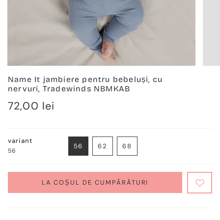
Name It jambiere pentru bebeluși, cu
nervuri, Tradewinds NBMKAB
Regulärer
72,00 lei
Preis
variant
56
62
68
56
VARIANTE
VARIANTE
VARIANTE
AUSVERKAUFT
AUSVERKAUFT
AUSVERKAUFT
ODER
ODER
ODER
NICHT
NICHT
NICHT
LA COȘUL DE CUMPĂRĂTURI
VERFÜGBAR
VERFÜGBAR
VERFÜGBAR