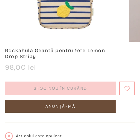
Rockahula Geantă pentru fete Lemon
Drop Stripy
Regulärer
98,00 lei
Preis
STOC NOU ÎN CURÂND
ANUNȚĂ-MĂ
Articolul este epuizat