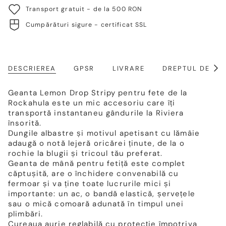
Transport gratuit - de la 500 RON
Cumpărături sigure - certificat SSL
DESCRIEREA
GPSR
LIVRARE
DREPTUL DE RE
Arat
toat
Geanta Lemon Drop Stripy pentru fete de la
Rockahula este un mic accesoriu care îți
transportă instantaneu gândurile la Riviera
însorită.
Dungile albastre și motivul apetisant cu lămâie
adaugă o notă lejeră oricărei ținute, de la o
rochie la blugii și tricoul tău preferat.
Geanta de mână pentru fetiță este complet
căptușită, are o închidere convenabilă cu
fermoar și va ține toate lucrurile mici și
importante: un ac, o bandă elastică, șervețele
sau o mică comoară adunată în timpul unei
plimbări.
Cureaua aurie reglabilă cu protecție împotriva