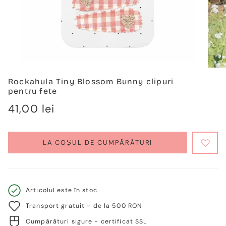
Rockahula Tiny Blossom Bunny clipuri
pentru fete
Regulärer
41,00 lei
Preis
LA COȘUL DE CUMPĂRĂTURI
Articolul este în stoc
Transport gratuit - de la 500 RON
Cumpărături sigure - certificat SSL