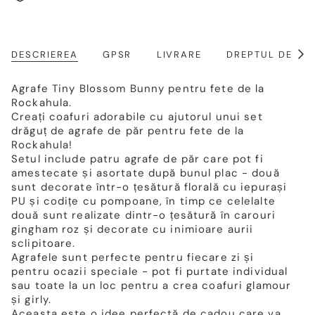
DESCRIEREA
GPSR
LIVRARE
DREPTUL DE RE
Arat
toat
Agrafe Tiny Blossom Bunny pentru fete de la
Rockahula.
Creați coafuri adorabile cu ajutorul unui set
drăguț de agrafe de păr pentru fete de la
Rockahula!
Setul include patru agrafe de păr care pot fi
amestecate și asortate după bunul plac - două
sunt decorate într-o țesătură florală cu iepurași
PU și codițe cu pompoane, în timp ce celelalte
două sunt realizate dintr-o țesătură în carouri
gingham roz și decorate cu inimioare aurii
sclipitoare.
Agrafele sunt perfecte pentru fiecare zi și
pentru ocazii speciale - pot fi purtate individual
sau toate la un loc pentru a crea coafuri glamour
și girly.
Aceasta este o idee perfectă de cadou care va