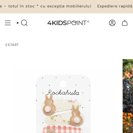
Salt
– totul în stoc * cu excepția mobilierului
Expediere rapidă 2
la
conținut
CĂUTARE
CONT
COȘ DE CUMPĂRĂTURI
START