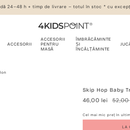
dă 24–48 h + timp de livrare – totul în stoc * cu excepț
ACCESORII
ÎMBRĂCĂMINTE
ACCESORII
PENTRU
ȘI
JUC
MASĂ
ÎNCĂLȚĂMINTE
don
Skip Hop Baby Tr
Verkaufspreis
46,00 lei
Regulä
52,00 
Preis
Cel mai mic preț în ulti
LA