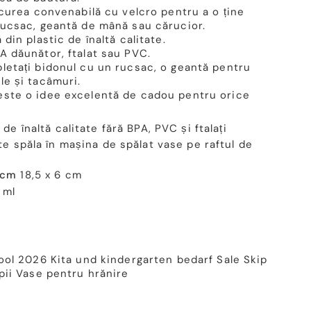
curea convenabilă cu velcro pentru a o ține
rucsac
, geantă de mână sau cărucior.
 din plastic de înaltă calitate.
A dăunător, ftalat sau PVC.
pletați bidonul cu un rucsac, o geantă pentru
le și tacâmuri.
este o idee excelentă de cadou pentru orice
 de înaltă calitate
fără BPA, PVC și ftalați
e spăla în mașina de spălat vase pe raftul de
 cm
18,5 x 6 cm
 ml
ool 2026
Kita und kindergarten bedarf
Sale
Skip
pii
Vase pentru hrănire