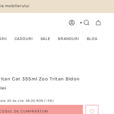
ia mobilierului
CONT
CĂUTARE
COȘ DE CUMPĂRĂTURI
ĂRII
CADOURI
SALE
BRANDURI
BLOG
itan Cat 355ml Zoo Tritan Bidon
rer
lei
mele 30 de zile:
48,00 RON
(-5%)
 COȘUL DE CUMPĂRĂTURI