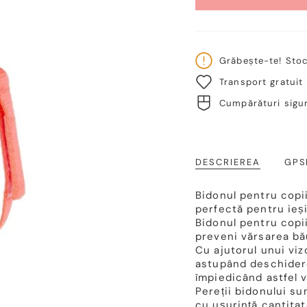
Grăbește-te! Sto
Transport gratuit
Cumpărături sigur
DESCRIEREA
GPS
Bidonul pentru copii
perfectă pentru ieșir
Bidonul pentru copi
preveni vărsarea bău
Cu ajutorul unui viz
astupând deschider
împiedicând astfel v
Pereții bidonului su
cu ușurință cantita