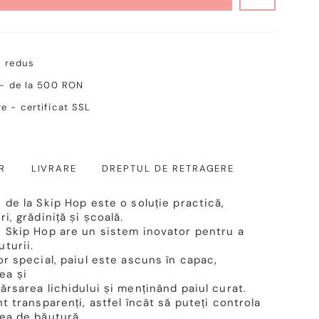
c redus
 - de la 500 RON
e - certificat SSL
R
LIVRARE
DREPTUL DE RETRAGERE
 de la Skip Hop este o soluție practică,
i, grădiniță și școală.
i Skip Hop are un sistem inovator pentru a
turii.
or special, paiul este ascuns în capac,
ea și
ărsarea lichidului și menținând paiul curat.
nt transparenți, astfel încât să puteți controla
tea de băutură.