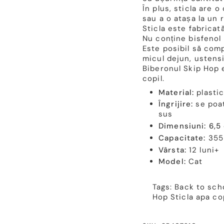
În plus, sticla are
o 
sau a o atașa la un 
Sticla este fabricată
Nu conține bisfenol 
Este posibil să com
micul dejun, ustensi
Biberonul Skip Hop 
copil.
Material:
plastic
Îngrijire:
se poat
sus
Dimensiuni: 6,5
Capacitate:
355
Vârsta:
12 luni+
Model:
Cat
Tags:
Back to sch
Hop
Sticla apa co