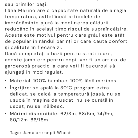
sau primilor pași.
Lâna Merino are o capacitate naturală de a regla
temperatura, astfel încât articolele de
îmbrăcăminte ajută la menținerea căldurii,
reducând în același timp riscul de supraîncălzire.
Acesta este motivul pentru care grâul este atât
de popular în rândul părinților care caută confort
și calitate în fiecare zi.
Dacă completați o bază pentru stratificare,
aceste jambiere pentru copii vor fi un articol de
garderobă practic la care veți fi bucuroși să
ajungeți în mod regulat.
Material
: 100% bumbac: 100% lână merinos
Îngrijire
: se spală la 30°C program extra
delicat, se calcă la temperatură joasă, nu se
usucă în mașina de uscat, nu se curăță în
uscat, nu se înălbesc.
Mărimi disponibile
: 62/3m, 68/6m, 74/9m,
80/12m, 86/18m
Tags:
Jambiere copii
Wheat