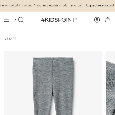
Salt
 – totul în stoc * cu excepția mobilierului
Expediere rapidă 
la
conținut
CĂUTARE
CONT
COȘ DE CUMPĂRĂTURI
START