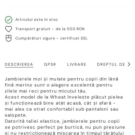
Articolul este în stoc
Transport gratuit - de la 500 RON
Cumpărături sigure - certificat SSL
DESCRIEREA
GPSR
LIVRARE
DREPTUL DE RE
Arat
toat
Jambierele moi și mulate pentru copii din lână
fină merino sunt o alegere excelentă pentru
zilele mai reci pentru micuțul tău.
Acest model de la Wheat învelește plăcut pielea
și funcționează bine atât acasă, cât și afară -
mai ales ca strat confortabil sub pantaloni sau
salopete.
Datorită taliei elastice, jambierele pentru copii
se potrivesc perfect pe burtică, nu pun presiune
și nu restricționează mișcarea în timpul târâtului