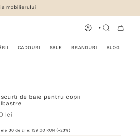
ia mobilierului
CONT
CĂUTARE
COȘ DE CUMPĂRĂTURI
ĂRII
CADOURI
SALE
BRANDURI
BLOG
scurți de baie pentru copii
lbastre
ärer
0 lei
mele 30 de zile:
139,00 RON
(-23%)