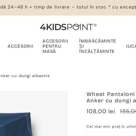
dă 24–48 h + timp de livrare – totul în stoc * cu excepț
ACCESORII
ÎMBRĂCĂMINTE
ACCESORII
PENTRU
ȘI
JUC
MASĂ
ÎNCĂLȚĂMINTE
Anker cu dungi albastre
Wheat Pantaloni 
Anker cu dungi a
Verkaufspreis
108,00 lei
Regul
155,0
Preis
Cel mai mic preț în ulti