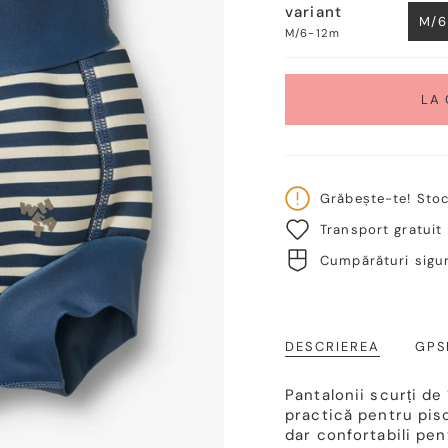
variant
M/6
M/6-12m
LA
Grăbește-te! Sto
Transport gratuit
Cumpărături sigur
DESCRIEREA
GPS
Pantalonii scurți d
practică pentru pisci
dar confortabili pen