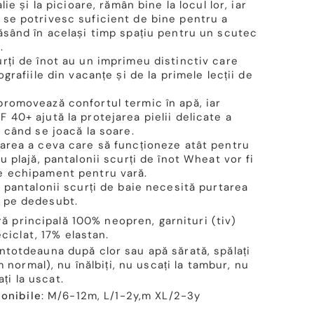
lie și la picioare, rămân bine la locul lor, iar
 se potrivesc suficient de bine pentru a
lăsând în același timp spațiu pentru un scutec
.
rți de înot au un imprimeu distinctiv care
ografiile din vacanțe și de la primele lecții de
promovează confortul termic în apă, iar
 40+ ajută la protejarea pielii delicate a
i când se joacă la soare.
tarea a ceva care să funcționeze atât pentru
u plajă, pantalonii scurți de înot Wheat vor fi
e echipament pentru vară.
ă pantalonii scurți de baie necesită purtarea
 pe dedesubt.
ră principală 100% neopren, garnituri (tiv)
ciclat, 17% elastan.
i întotdeauna după clor sau apă sărată, spălați
 normal), nu înălbiți, nu uscați la tambur, nu
ați la uscat.
onibile
: M/6-12m, L/1-2y,m XL/2-3y