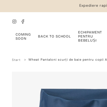
Salt
Expediere rapi
la
conținut
Instagram
Facebook
ECHIPAMENT
COMING
BACK TO SCHOOL
PENTRU
SOON
BEBELUȘI
>
Wheat Pantaloni scurți de baie pentru copii 
Start