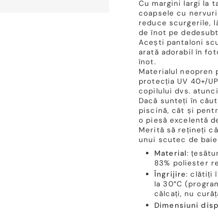
Cu margini largi la ta
coapsele cu nervuri
reduce scurgerile, 
de înot pe dedesubt
Acești pantaloni scu
arată adorabil în fot
înot.
Materialul neopren 
protecția UV 40+/UPF
copilului dvs. atunc
Dacă sunteți în cău
piscină, cât și pentr
o piesă excelentă d
Merită să rețineți c
unui scutec de baie
Material
: țesătu
83% poliester re
Îngrijire
: clătiț
la 30°C (program
călcați, nu curăț
Dimensiuni disp