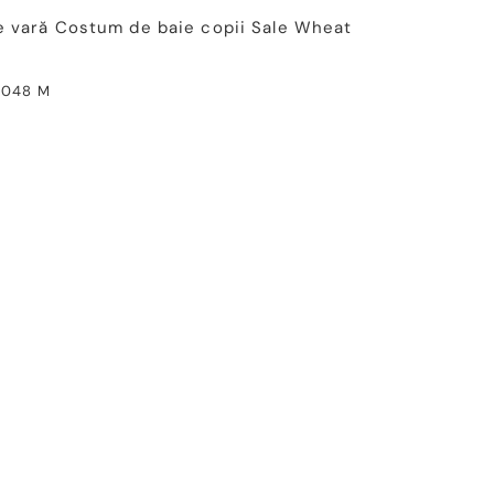
e vară
Costum de baie copii
Sale
Wheat
1048 M