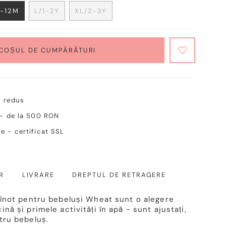
-12M
L/1-2Y
XL/2-3Y
VARIANTE
VARIANTE
VARIANTE
AUSVERKAUFT
AUSVERKAUFT
AUSVERKAUFT
ODER
ODER
ODER
NICHT
NICHT
NICHT
 COȘUL DE CUMPĂRĂTURI
VERFÜGBAR
VERFÜGBAR
VERFÜGBAR
c redus
 - de la 500 RON
e - certificat SSL
R
LIVRARE
DREPTUL DE RETRAGERE
e înot pentru bebeluși Wheat sunt o alegere
nă și primele activități în apă - sunt ajustați,
tru bebeluș.