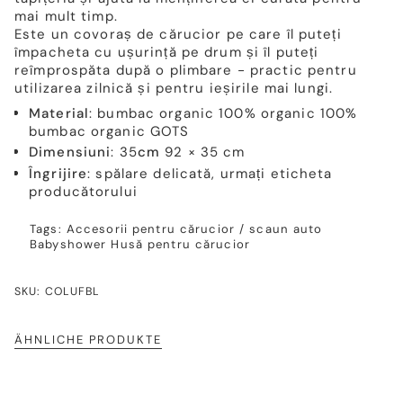
mai mult timp.
Este un covoraș de cărucior pe care îl puteți
împacheta cu ușurință pe drum și îl puteți
reîmprospăta după o plimbare - practic pentru
utilizarea zilnică și pentru ieșirile mai lungi.
Material
: bumbac organic 100% organic 100%
bumbac organic GOTS
Dimensiuni
: 35
cm
92 × 35 cm
Îngrijire
: spălare delicată, urmați eticheta
producătorului
Tags:
Accesorii pentru cărucior / scaun auto
Babyshower
Husă pentru cărucior
SKU: COLUFBL
ÄHNLICHE PRODUKTE