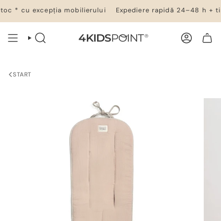
Salt
oc * cu excepția mobilierului
Expediere rapidă 24–48 h + timp
la
conținut
CĂUTARE
CONT
COȘ DE CUMPĂRĂTURI
START