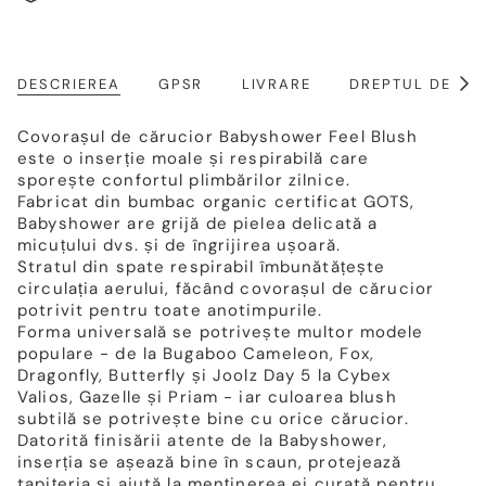
DESCRIEREA
GPSR
LIVRARE
DREPTUL DE RE
Arat
toat
Covorașul de cărucior Babyshower Feel Blush
este o inserție moale și respirabilă care
sporește confortul plimbărilor zilnice.
Fabricat din bumbac organic certificat GOTS,
Babyshower are grijă de pielea delicată a
micuțului dvs. și de îngrijirea ușoară.
Stratul din spate respirabil îmbunătățește
circulația aerului, făcând covorașul de cărucior
potrivit pentru toate anotimpurile.
Forma universală se potrivește multor modele
populare - de la Bugaboo Cameleon, Fox,
Dragonfly, Butterfly și Joolz Day 5 la Cybex
Valios, Gazelle și Priam - iar culoarea blush
subtilă se potrivește bine cu orice cărucior.
Datorită finisării atente de la Babyshower,
inserția se așează bine în scaun, protejează
tapițeria și ajută la menținerea ei curată pentru