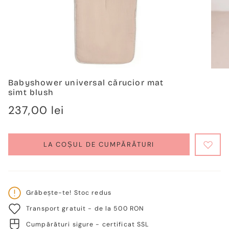
Babyshower universal cărucior mat
simt blush
Regulärer
237,00 lei
Preis
LA COȘUL DE CUMPĂRĂTURI
Grăbește-te! Stoc redus
Transport gratuit - de la 500 RON
Cumpărături sigure - certificat SSL