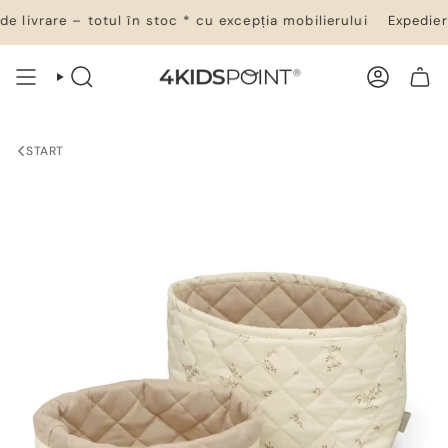
Salt
livrare – totul în stoc * cu excepția mobilierului
Expediere 
la
conținut
CĂUTARE
CONT
COȘ DE CUMPĂRĂTURI
START