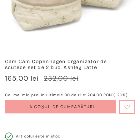
Cam Cam Copenhagen organizator de
scutece set de 2 buc. Ashley Latte
Verkaufspreis
165,00 lei
Regulärer
232,00 lei
Preis
Cel mai mic preț în ultimele 30 de zile:
204,00 RON
(-20%)
LA COȘUL DE CUMPĂRĂTURI
Articolul este în stoc