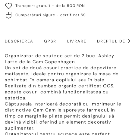
Transport gratuit - de la 500 RON
Cumpărături sigure - certificat SSL
DESCRIEREA
GPSR
LIVRARE
DREPTUL DE RE
Arat
toat
Organizator de scutece set de 2 buc. Ashley
Latte de la Cam Copenhagen.
Un set de două coșuri practice de depozitare
matlasate, ideale pentru organizare la masa de
schimbat, în camera copilului sau în baie.
Realizate din bumbac organic certificat OCS,
aceste coșuri combină funcționalitatea cu
estetica.
Căptușeala interioară decorată cu imprimeurile
distinctive Cam Cam le sporește farmecul, în
timp ce marginile pliate permit designului să
devină vizibil, oferind un element decorativ
suplimentar.
Organizatorul pentru scutece este perfect