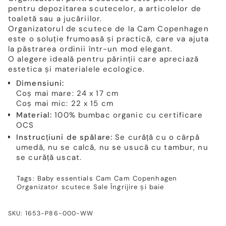
pentru depozitarea scutecelor, a articolelor de
toaletă sau a jucăriilor.
Organizatorul de scutece de la Cam Copenhagen
este o soluție frumoasă și practică, care va ajuta
la păstrarea ordinii într-un mod elegant.
O alegere ideală pentru părinții care apreciază
estetica și materialele ecologice.
Dimensiuni:
Coș mai mare: 24 x 17 cm
Coș mai mic: 22 x 15 cm
Material:
100% bumbac organic cu certificare
OCS
Instrucțiuni de spălare:
Se curăță cu o cârpă
umedă, nu se calcă, nu se usucă cu tambur, nu
se curăță uscat.
Tags:
Baby essentials
Cam Cam Copenhagen
Organizator scutece
Sale
Îngrijire și baie
SKU: 1653-P86-000-WW