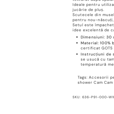
Ideale pentru utiliz
jucărie de pluș.
Scutecele din museli
pentru nou-născuți,
Setul este împacheta
idee excelentă de c
Dimensiuni: 30
Material: 100%
certificat GOTS
Instrucțiuni de 
se usucă cu tam
temperatură me
Tags:
Accesorii p
shower
Cam Cam
SKU: 636-P91-000-W