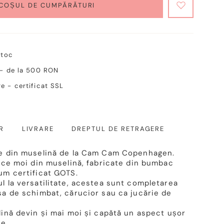
 COȘUL DE CUMPĂRĂTURI
stoc
 - de la 500 RON
e - certificat SSL
R
LIVRARE
DREPTUL DE RETRAGERE
e din muselină de la Cam Cam Copenhagen.
ece moi din muselină, fabricate din bumbac
um certificat GOTS.
 la versatilitate, acestea sunt completarea
a de schimbat, cărucior sau ca jucărie de
ină devin și mai moi și capătă un aspect ușor
e.