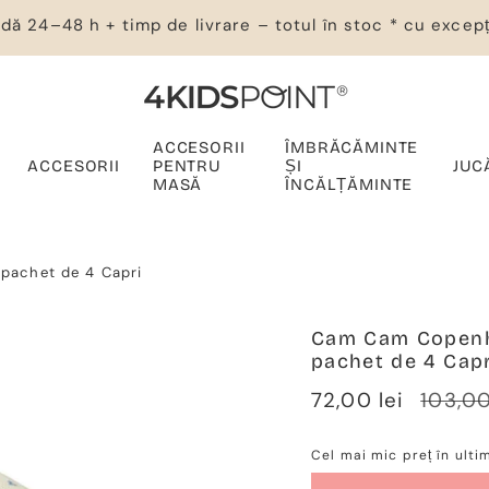
dă 24–48 h + timp de livrare – totul în stoc * cu excepț
ACCESORII
ÎMBRĂCĂMINTE
ACCESORII
PENTRU
ȘI
JUC
MASĂ
ÎNCĂLȚĂMINTE
pachet de 4 Capri
Cam Cam Copenh
pachet de 4 Capr
Verkaufspreis
72,00 lei
Regulä
103,00
Preis
Cel mai mic preț în ulti