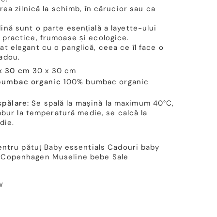
area zilnică la schimb, în cărucior sau ca
nă sunt o parte esențială a layette-ului
 practice, frumoase și ecologice.
t elegant cu o panglică, ceea ce îl face o
adou.
 x 30 cm
30 x 30 cm
 bumbac organic
100% bumbac organic
spălare:
Se spală la mașină la maximum 40°C,
bur la temperatură medie, se calcă la
die.
entru pătuț
Baby essentials
Cadouri baby
 Copenhagen
Museline bebe
Sale
W