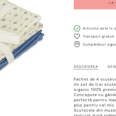
LA
Articolul este în 
Transport gratuit
Cumpărături sigur
DESCRIEREA
GPS
Pachet de 4 scutec
Un set de trei scut
organic 100% premi
Concepute cu gândul
perfectă pentru mas
pluș pentru cel mic.
Scutecele din musel
texturat după spălar