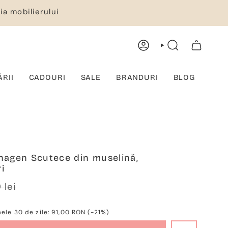
ia mobilierului
CONT
CĂUTARE
COȘ DE CUMPĂRĂTURI
ĂRII
CADOURI
SALE
BRANDURI
BLOG
agen Scutece din muselină,
i
rer
 lei
mele 30 de zile:
91,00 RON
(-21%)