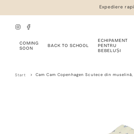
Salt
Expediere rapi
la
conținut
Instagram
Facebook
ECHIPAMENT
COMING
BACK TO SCHOOL
PENTRU
SOON
BEBELUȘI
>
Cam Cam Copenhagen Scutece din muselină, 
Start