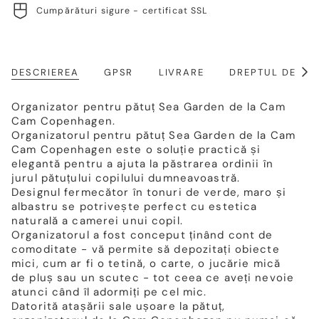
Cumpărături sigure - certificat SSL
DESCRIEREA
GPSR
LIVRARE
DREPTUL DE RE
Arat
toat
Organizator pentru pătuț Sea Garden de la Cam
Cam Copenhagen.
Organizatorul pentru pătuț Sea Garden de la Cam
Cam Copenhagen este o soluție practică și
elegantă pentru a ajuta la păstrarea ordinii în
jurul pătuțului copilului dumneavoastră.
Designul fermecător în tonuri de verde, maro și
albastru se potrivește perfect cu estetica
naturală a camerei unui copil.
Organizatorul a fost conceput ținând cont de
comoditate - vă permite să depozitați obiecte
mici, cum ar fi o tetină, o carte, o jucărie mică
de pluș sau un scutec - tot ceea ce aveți nevoie
atunci când îl adormiți pe cel mic.
Datorită atașării sale ușoare la pătuț,