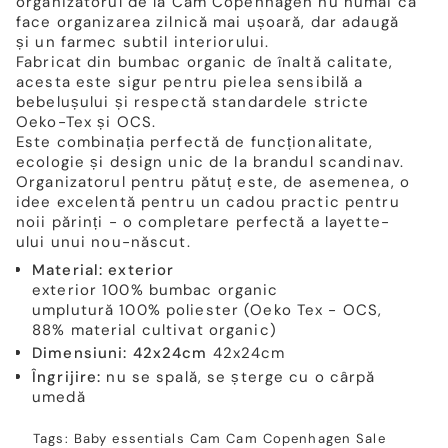
organizatorul de la Cam Copenhagen nu numai că
face organizarea zilnică mai ușoară, dar adaugă
și un farmec subtil interiorului.
Fabricat din bumbac organic de înaltă calitate,
acesta este sigur pentru pielea sensibilă a
bebelușului și respectă standardele stricte
Oeko-Tex și OCS.
Este combinația perfectă de funcționalitate,
ecologie și design unic de la brandul scandinav.
Organizatorul pentru pătuț este, de asemenea, o
idee excelentă pentru un cadou practic pentru
noii părinți - o completare perfectă a layette-
ului unui nou-născut.
Material: exterior
exterior 100% bumbac organic
umplutură 100% poliester (Oeko Tex - OCS,
88% material cultivat organic)
Dimensiuni: 42x24cm
42x24cm
Îngrijire:
nu se spală, se șterge cu o cârpă
umedă
Tags:
Baby essentials
Cam Cam Copenhagen
Sale