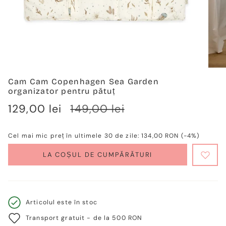
Cam Cam Copenhagen Sea Garden
organizator pentru pătuț
Verkaufspreis
129,00 lei
Regulärer
149,00 lei
Preis
Cel mai mic preț în ultimele 30 de zile:
134,00 RON
(-4%)
LA COȘUL DE CUMPĂRĂTURI
Articolul este în stoc
Transport gratuit - de la 500 RON