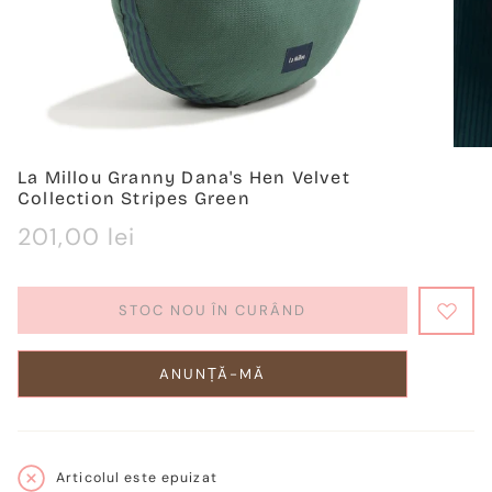
La Millou Granny Dana's Hen Velvet
Collection Stripes Green
Regulärer
201,00 lei
Preis
STOC NOU ÎN CURÂND
ANUNȚĂ-MĂ
Articolul este epuizat