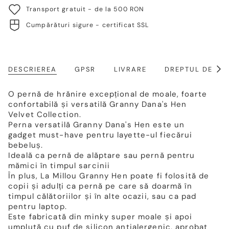
Transport gratuit - de la 500 RON
Cumpărături sigure - certificat SSL
DESCRIEREA
GPSR
LIVRARE
DREPTUL DE RE
Arat
toat
O pernă de hrănire excepțional de moale, foarte
confortabilă și versatilă Granny Dana's Hen
Velvet Collection.
Perna versatilă Granny Dana's Hen este un
gadget must-have pentru layette-ul fiecărui
bebeluș.
Ideală ca pernă de alăptare sau pernă pentru
mămici în timpul sarcinii
În plus, La Millou Granny Hen poate fi folosită de
copii și adulți ca pernă pe care să doarmă în
timpul călătoriilor și în alte ocazii, sau ca pad
pentru laptop.
Este fabricată din minky super moale și apoi
umplută cu puf de silicon antialergenic, aprobat