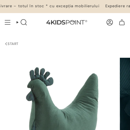
Salt
are – totul în stoc * cu excepția mobilierului
Expediere rap
la
conținut
CĂUTARE
CONT
COȘ DE CUMPĂRĂTURI
START