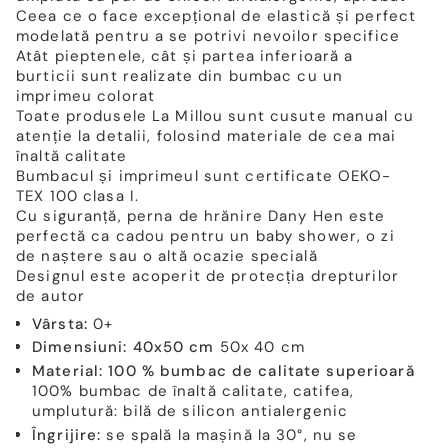
Ceea ce o face excepțional de elastică și perfect
modelată pentru a se potrivi nevoilor specifice
Atât pieptenele, cât și partea inferioară a
burticii sunt realizate din bumbac cu un
imprimeu colorat
Toate produsele La Millou sunt cusute manual cu
atenție la detalii, folosind materiale de cea mai
înaltă calitate
Bumbacul și imprimeul sunt certificate OEKO-
TEX 100 clasa I.
Cu siguranță, perna de hrănire Dany Hen este
perfectă ca cadou pentru un baby shower, o zi
de naștere sau o altă ocazie specială
Designul este acoperit de protecția drepturilor
de autor
Vârsta:
0+
Dimensiuni: 40x50 cm
50x 40 cm
Material: 100 % bumbac de calitate superioară
100% bumbac de înaltă calitate, catifea,
umplutură: bilă de silicon antialergenic
Îngrijire:
se spală la mașină la 30°, nu se