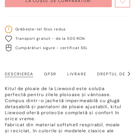
LA COȘUL DE CUMPĂRĂTURI
VERFÜGBAR
VERFÜGBAR
VERFÜGBAR
VERFÜGBAR
Grăbește-te! Stoc redus
Transport gratuit - de la 500 RON
Cumpărături sigure - certificat SSL
DESCRIEREA
GPSR
LIVRARE
DREPTUL DE RE
Arat
toat
Kitul de ploaie de la Liewood este soluția
perfectă pentru zilele ploioase și vântoase.
Compus dintr-o jachetă impermeabilă cu glugă
detașabilă și pantaloni de ploaie ajustabili, kitul
Liewood oferă protecție completă și confort în
orice vreme.
Fabricat din material softshell respirabil, moale
și reciclat, în culorile și modelele clasice ale