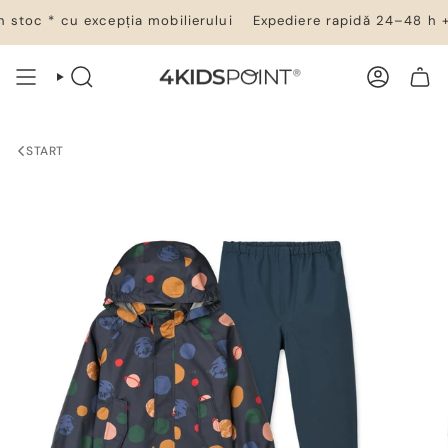
Salt
stoc * cu excepția mobilierului
Expediere rapidă 24–48 h + ti
la
conținut
CĂUTARE
CONT
COȘ DE CUMPĂRĂTURI
START