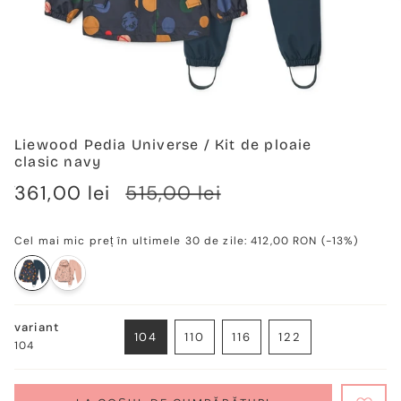
Liewood Pedia Universe / Kit de ploaie
clasic navy
Verkaufspreis
361,00 lei
Regulärer
515,00 lei
Preis
Cel mai mic preț în ultimele 30 de zile:
412,00 RON
(-13%)
variant
104
110
116
122
104
VARIANTE
VARIANTE
VARIANTE
VARIANTE
AUSVERKAUFT
AUSVERKAUFT
AUSVERKAUFT
AUSVERKAUFT
ODER
ODER
ODER
ODER
NICHT
NICHT
NICHT
NICHT