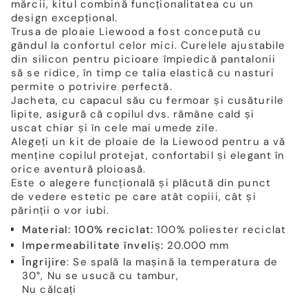
mărcii, kitul combină funcționalitatea cu un
design excepțional.
Trusa de ploaie Liewood a fost concepută cu
gândul la confortul celor mici. Curelele ajustabile
din silicon pentru picioare împiedică pantalonii
să se ridice, în timp ce talia elastică cu nasturi
permite o potrivire perfectă.
Jacheta, cu capacul său cu fermoar și cusăturile
lipite, asigură că copilul dvs. rămâne cald și
uscat chiar și în cele mai umede zile.
Alegeți un kit de ploaie de la Liewood pentru a vă
menține copilul protejat, confortabil și elegant în
orice aventură ploioasă.
Este o alegere funcțională și plăcută din punct
de vedere estetic pe care atât copiii, cât și
părinții o vor iubi.
Material: 100% reciclat:
100% poliester reciclat
Impermeabilitate înveliș:
20.000 mm
Îngrijire
: Se spală la mașină la temperatura de
30°, Nu se usucă cu tambur,
Nu călcați