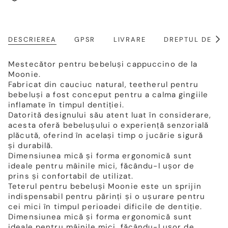
DESCRIEREA
GPSR
LIVRARE
DREPTUL DE RE
Arat
toat
Mestecător pentru bebeluși cappuccino de la
Moonie.
Fabricat din cauciuc natural, teetherul pentru
bebeluși a fost conceput pentru a calma gingiile
inflamate în timpul dentiției.
Datorită designului său atent luat în considerare,
acesta oferă bebelușului o experiență senzorială
plăcută, oferind în același timp o jucărie sigură
și durabilă.
Dimensiunea mică și forma ergonomică sunt
ideale pentru mâinile mici, făcându-l ușor de
prins și confortabil de utilizat.
Teterul pentru bebeluși Moonie este un sprijin
indispensabil pentru părinți și o ușurare pentru
cei mici în timpul perioadei dificile de dentiție.
Dimensiunea mică și forma ergonomică sunt
ideale pentru mâinile mici, făcându-l ușor de