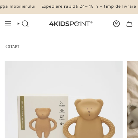
Salt
ia mobilierului
Expediere rapidă 24–48 h + timp de livrare – 
la
conținut
CĂUTARE
CONT
COȘ DE CUMPĂRĂTURI
START