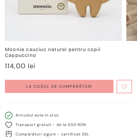
Moonie cauciuc natural pentru copii
Cappuccino
Regulärer
114,00 lei
Preis
LA COȘUL DE CUMPĂRĂTURI
Articolul este în stoc
Transport gratuit - de la 500 RON
Cumpărături sigure - certificat SSL