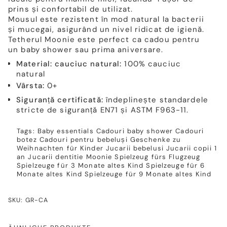
prins și confortabil de utilizat.
Mousul este rezistent în mod natural la bacterii
și mucegai, asigurând un nivel ridicat de igienă.
Tetherul Moonie este perfect ca cadou pentru
un baby shower sau prima aniversare.
Material: cauciuc natural:
100% cauciuc
natural
Vârsta:
0+
Siguranță certificată:
îndeplinește standardele
stricte de siguranță EN71 și ASTM F963-11.
Tags:
Baby essentials
Cadouri baby shower
Cadouri
botez
Cadouri pentru bebeluși
Geschenke zu
Weihnachten für Kinder
Jucarii bebelusi
Jucarii copii 1
an
Jucarii dentitie
Moonie
Spielzeug fürs Flugzeug
Spielzeuge für 3 Monate altes Kind
Spielzeuge für 6
Monate altes Kind
Spielzeuge für 9 Monate altes Kind
SKU: GR-CA